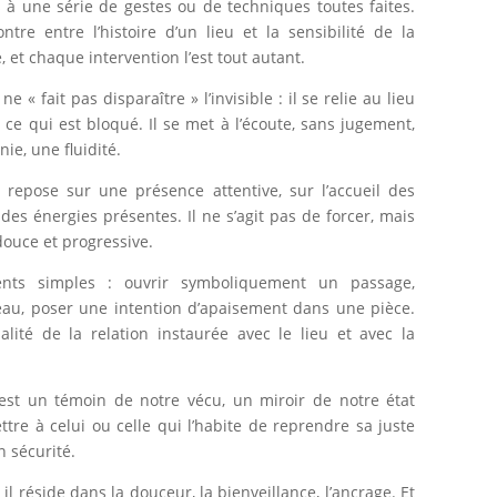
à une série de gestes ou de techniques toutes faites.
tre entre l’histoire d’un lieu et la sensibilité de la
 et chaque intervention l’est tout autant.
 « fait pas disparaître » l’invisible : il se relie au lieu
 ce qui est bloqué. Il se met à l’écoute, sans jugement,
ie, une fluidité.
repose sur une présence attentive, sur l’accueil des
des énergies présentes. Il ne s’agit pas de forcer, mais
 douce et progressive.
ents simples : ouvrir symboliquement un passage,
au, poser une intention d’apaisement dans une pièce.
lité de la relation instaurée avec le lieu et avec la
’est un témoin de notre vécu, un miroir de notre état
ettre à celui ou celle qui l’habite de reprendre sa juste
n sécurité.
 il réside dans la douceur, la bienveillance, l’ancrage. Et