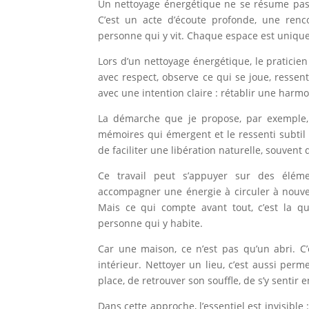
Un nettoyage énergétique ne se résume pas 
C’est un acte d’écoute profonde, une rencon
personne qui y vit. Chaque espace est unique,
Lors d’un nettoyage énergétique, le praticien ne
avec respect, observe ce qui se joue, ressent
avec une intention claire : rétablir une harmon
La démarche que je propose, par exemple, 
mémoires qui émergent et le ressenti subtil 
de faciliter une libération naturelle, souvent
Ce travail peut s’appuyer sur des élém
accompagner une énergie à circuler à nouve
Mais ce qui compte avant tout, c’est la qua
personne qui y habite.
Car une maison, ce n’est pas qu’un abri. C
intérieur. Nettoyer un lieu, c’est aussi perm
place, de retrouver son souffle, de s’y sentir e
Dans cette approche, l’essentiel est invisible :